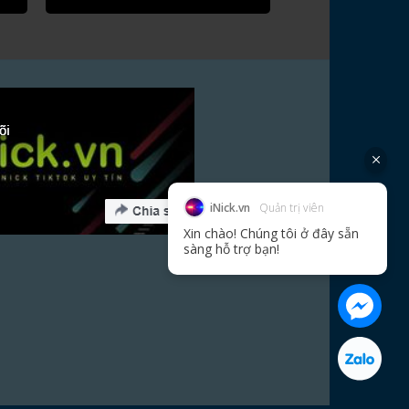
iNick.vn
Quản trị viên
Xin chào! Chúng tôi ở đây sẵn
sàng hỗ trợ bạn!