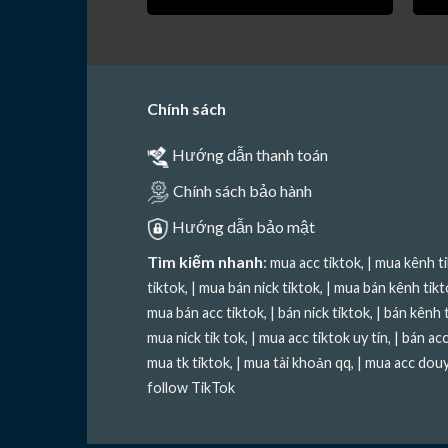
Chính sách
Hướng dẫn thanh toán
Chính sách bảo hành
Hướng dẫn bảo mật
Tìm kiếm nhanh
:
mua acc tiktok
, |
mua kênh t
tiktok
, |
mua bán nick tiktok
, |
mua bán kênh tikt
mua bán acc tiktok
, |
bán nick tiktok
, |
bán kênh 
mua nick tik tok
, |
mua acc tiktok uy tín
, |
bán acc
mua tk tiktok
, |
mua tài khoản qq
, |
mua acc douy
follow TikTok