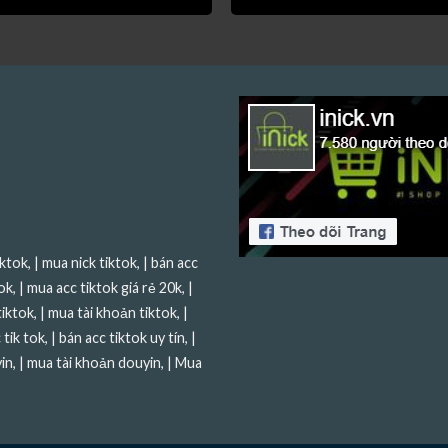
iktok
, |
mua nick tiktok
, |
bán acc
ok
, |
mua acc tiktok giá rẻ 20k
, |
tiktok
, |
mua tài khoản tiktok
, |
 tik tok
, |
bán acc tiktok uy tín
, |
in
, |
mua tài khoản douyin
, |
Mua