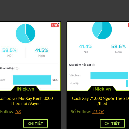
Combo Gà Mờ Xây Kênh 3000
Cách Xây 71.000 Người Theo D
Theo dõi /Vayne
/Kled
 Follow:
3K
Số Follow:
71.1K
CHI TIẾT
CHI TIẾT