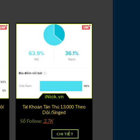
õi
Tài Khoản Tân Thủ 13.000 Theo
Dõi /Singed
Số Follow:
3.7K
CHI TIẾT