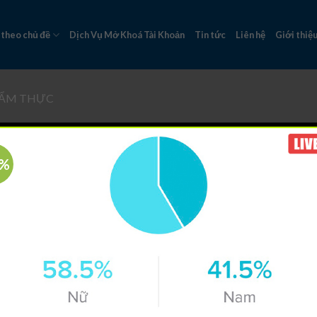
 theo chủ đề
Dịch Vụ Mở Khoá Tài Khoản
Tin tức
Liên hệ
Giới thiệ
 ẨM THỰC
7%