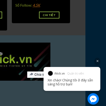
Số Follow:
4.5K
CHI TIẾT
iNick.vn
Quản trị viên
Xin chào! Chúng tôi ở đây sẵn
sàng hỗ trợ bạn!