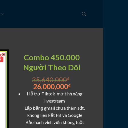
u
Combo 450.000
Người Theo Dõi
35,640,000
₫
Giá
Giá
26,000,000
₫
gốc
hiện
Hỗ trợ Tiktok mở tính năng
là:
tại
livestream
35,640,000₫.
là:
Lập bằng gmail chưa thêm sđt,
26,000,000₫.
không liên kết FB và Google
Bảo hành vĩnh viễn không tuột