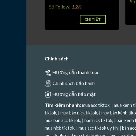
Số
9K
Số Follow:
1.2K
CHI TIẾT
CHI TIẾT
Chính sách
Hướng dẫn thanh toán
Chính sách bảo hành
Hướng dẫn bảo mật
Tìm kiếm nhanh
:
mua acc tiktok
, |
mua kênh t
tiktok
, |
mua bán nick tiktok
, |
mua bán kênh tikt
mua bán acc tiktok
, |
bán nick tiktok
, |
bán kênh 
mua nick tik tok
, |
mua acc tiktok uy tín
, |
bán acc
mua tk tiktok
, |
mua tài khoản qq
, |
mua acc douy