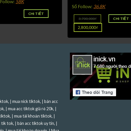
 Follow:
58K
Số Follow:
36.8K
CHI TIẾT
3,700,000
₫
CHI TIẾT
Giá
2,800,000
₫
gốc
là:
Giá
3,700,000₫.
hiện
tại
là:
2,800,000₫.
iktok
, |
mua nick tiktok
, |
bán acc
ok
, |
mua acc tiktok giá rẻ 20k
, |
tiktok
, |
mua tài khoản tiktok
, |
 tik tok
, |
bán acc tiktok uy tín
, |
in
, |
mua tài khoản douyin
, |
Mua