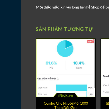
Mọi thắc mắc xin vui lòng liên hệ Shop để bi
SẢN PHẨM TƯƠNG TỰ
nh Nhạc 66.000
Combo Cho Người Mới 1000
5
 /Leona
Theo Dõi /Zoe