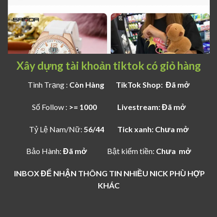
Xây dựng tài khoản tiktok có giỏ hàng
Tình Trạng :
Còn Hàng TikTok Shop: Đã mở
Số Follow :
>= 1000 Livestream: Đã mở
Tỷ Lệ Nam/Nữ:
56/44 Tick xanh: Chưa mở
Bảo Hành:
Đã mở
Bật kiếm tiền:
Chưa mở
INBOX ĐỂ NHẬN THÔNG TIN NHIỀU NICK PHÙ HỢP
KHÁC