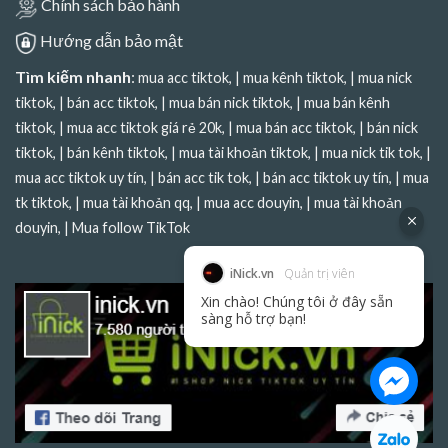
Chính sách bảo hành
Hướng dẫn bảo mật
Tìm kiếm nhanh
:
mua acc tiktok
, |
mua kênh tiktok
, |
mua nick
tiktok
, |
bán acc tiktok
, |
mua bán nick tiktok
, |
mua bán kênh
tiktok
, |
mua acc tiktok giá rẻ 20k
, |
mua bán acc tiktok
, |
bán nick
tiktok
, |
bán kênh tiktok
, |
mua tài khoản tiktok
, |
mua nick tik tok
, |
mua acc tiktok uy tín
, |
bán acc tik tok
, |
bán acc tiktok uy tín
, |
mua
tk tiktok
, |
mua tài khoản qq
, |
mua acc douyin
, |
mua tài khoản
douyin
, |
Mua follow TikTok
iNick.vn
Quản trị viên
Xin chào! Chúng tôi ở đây sẵn
sàng hỗ trợ bạn!