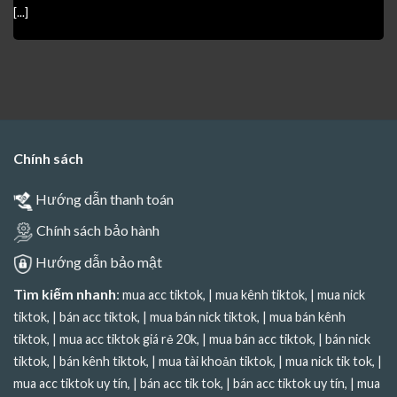
[...]
Chính sách
Hướng dẫn thanh toán
Chính sách bảo hành
Hướng dẫn bảo mật
Tìm kiếm nhanh
:
mua acc tiktok
, |
mua kênh tiktok
, |
mua nick
tiktok
, |
bán acc tiktok
, |
mua bán nick tiktok
, |
mua bán kênh
tiktok
, |
mua acc tiktok giá rẻ 20k
, |
mua bán acc tiktok
, |
bán nick
tiktok
, |
bán kênh tiktok
, |
mua tài khoản tiktok
, |
mua nick tik tok
, |
mua acc tiktok uy tín
, |
bán acc tik tok
, |
bán acc tiktok uy tín
, |
mua