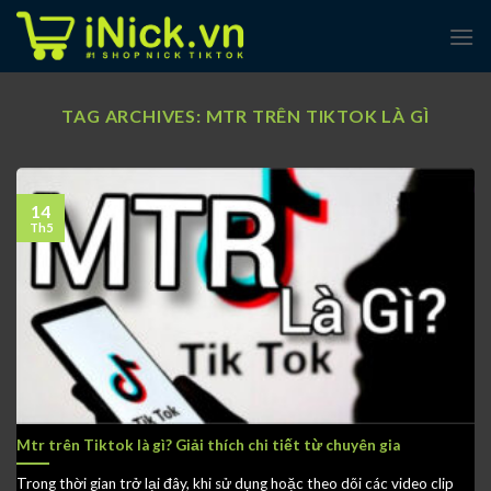
Skip
to
content
TAG ARCHIVES:
MTR TRÊN TIKTOK LÀ GÌ
14
Th5
Mtr trên Tiktok là gì? Giải thích chi tiết từ chuyên gia
Trong thời gian trở lại đây, khi sử dụng hoặc theo dõi các video clip