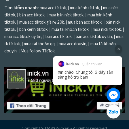
Tìm kiếm nhanh
:
mua acc tiktok
, |
mua kênh tiktok
, |
mua nick
tiktok
, |
bán acc tiktok
, |
mua bán nick tiktok
, |
mua bán kênh
tiktok
, |
mua acc tiktok giá rẻ 20k
, |
mua bán acc tiktok
, |
bán nick
tiktok
, |
bán kênh tiktok
, |
mua tài khoản tiktok
, |
mua nick tik tok
, |
mua acc tiktok uy tín
, |
bán acc tik tok
, |
bán acc tiktok uy tín
, |
mua
tk tiktok
, |
mua tài khoản qq
, |
mua acc douyin
, |
mua tài khoản
douyin
, |
Mua follow TikTok
iNick.vn
Quản trị viên
Xin chào! Chúng tôi ở đây sẵn
sàng hỗ trợ bạn!
Copyright 2024 © iNick.vn - All rights reserved.