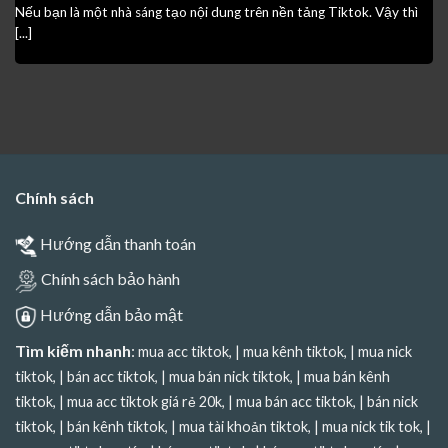
Nếu bạn là một nhà sáng tạo nội dung trên nền tảng Tiktok. Vậy thì
[...]
Chính sách
Hướng dẫn thanh toán
Chính sách bảo hành
Hướng dẫn bảo mật
Tìm kiếm nhanh
:
mua acc tiktok
, |
mua kênh tiktok
, |
mua nick
tiktok
, |
bán acc tiktok
, |
mua bán nick tiktok
, |
mua bán kênh
tiktok
, |
mua acc tiktok giá rẻ 20k
, |
mua bán acc tiktok
, |
bán nick
tiktok
, |
bán kênh tiktok
, |
mua tài khoản tiktok
, |
mua nick tik tok
, |